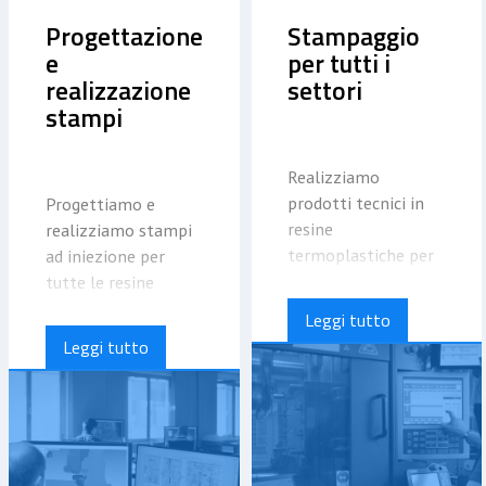
Progettazione
Stampaggio
e
per tutti i
realizzazione
settori
stampi
Realizziamo
prodotti tecnici in
Progettiamo e
resine
realizziamo stampi
termoplastiche per
ad iniezione per
medi-alti volumi
tutte le resine
produttivi con alti
termoplastiche e le
Leggi tutto
standard qualitativi.
varie tecnologie di
Leggi tutto
Per gli articoli più
stampaggio (fino a 3
complessi a 2-3
materiali con il co-
materiali e con il
stampaggio di
sovrastampaggio di
inserti
inserti a disegno,
metallici).
Partendo