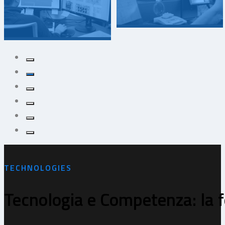
realizziamo, se
dallo studio del
necessario, impianti
prodotto e delle
specifici completi di
specifiche fornite
automazione per la
dal Cliente, il nostro
produzione ed il
ufficio tecnico è in
controllo al 100%
grado di seguire
dei pezzi finiti.
l'intero processo di
progettazione,
trovando sempre
una soluzione, anche
di fronte alle sfide
più complesse.
TECHNOLOGIES
Tecnologia e Competenza: la 