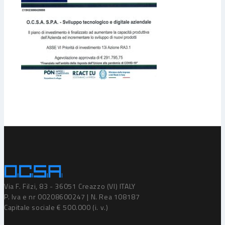
Via F. Filzi, 83 - 36051 Creazzo (VI) ITALY
P. Iva e nr 00208600247 | N. Rea 108187
Capitale sociale € 500.000 (i. v.)